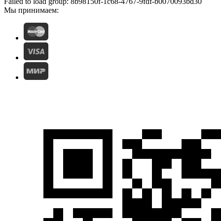
Failed to load group: 8b98150f-1c68-4767-9fdf-b0070093bd30
Мы принимаем: