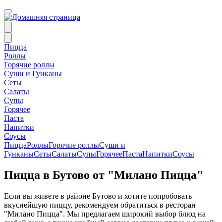
Пицца
Роллы
Горячие роллы
Суши и Гунканы
Сеты
Салаты
Супы
Горячее
Паста
Напитки
Соусы
Пицца
Роллы
Горячие роллы
Суши и
Гунканы
Сеты
Салаты
Супы
Горячее
Паста
Напитки
Соусы
Пицца в Бутово от "Милано Пицца"
Если вы живете в районе Бутово и хотите попробовать
вкуснейшую пиццу, рекомендуем обратиться в ресторан
"Милано Пицца". Мы предлагаем широкий выбор блюд на