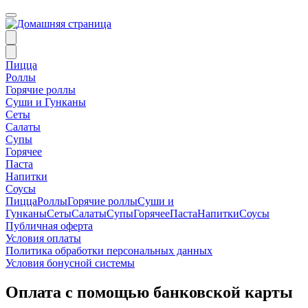
Пицца
Роллы
Горячие роллы
Суши и Гунканы
Сеты
Салаты
Супы
Горячее
Паста
Напитки
Соусы
Пицца
Роллы
Горячие роллы
Суши и
Гунканы
Сеты
Салаты
Супы
Горячее
Паста
Напитки
Соусы
Публичная оферта
Условия оплаты
Политика обработки персональных данных
Условия бонусной системы
Оплата с помощью банковской карты