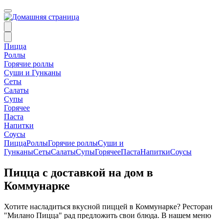
Пицца
Роллы
Горячие роллы
Суши и Гунканы
Сеты
Салаты
Супы
Горячее
Паста
Напитки
Соусы
Пицца
Роллы
Горячие роллы
Суши и
Гунканы
Сеты
Салаты
Супы
Горячее
Паста
Напитки
Соусы
Пицца с доставкой на дом в
Коммунарке
Хотите насладиться вкусной пиццей в Коммунарке? Ресторан
"Милано Пицца" рад предложить свои блюда. В нашем меню