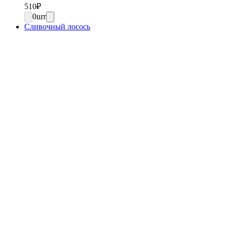
510
₽
0
шт
Сливочный лосось