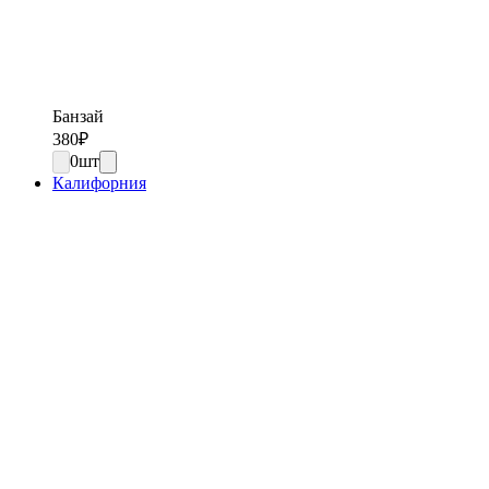
Банзай
380
₽
0
шт
Калифорния