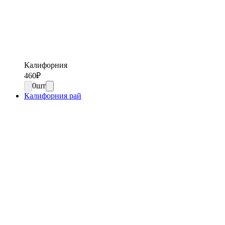
Калифорния
460
₽
0
шт
Калифорния рай