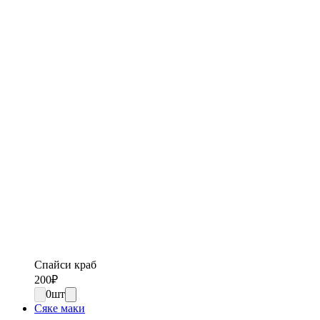
Спайси краб
200
₽
0
шт
Сяке маки