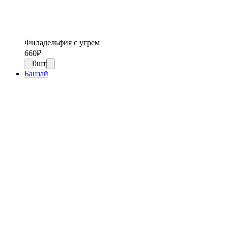
Филадельфия с угрем
660
₽
0
шт
Банзай