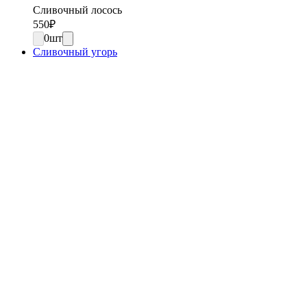
Сливочный лосось
550
₽
0
шт
Сливочный угорь