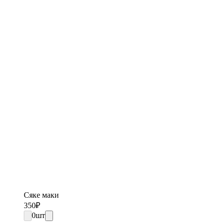
Сяке маки
350
₽
0
шт