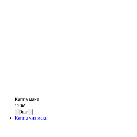
Каппа маки
170
₽
0
шт
Каппа чиз маки