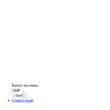
Каппа чиз маки
190
₽
0
шт
Спайси краб