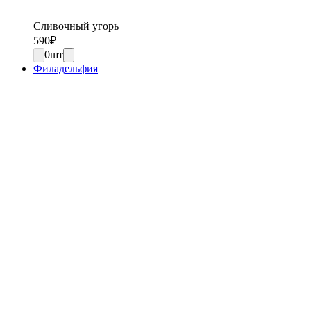
Сливочный угорь
590
₽
0
шт
Филадельфия