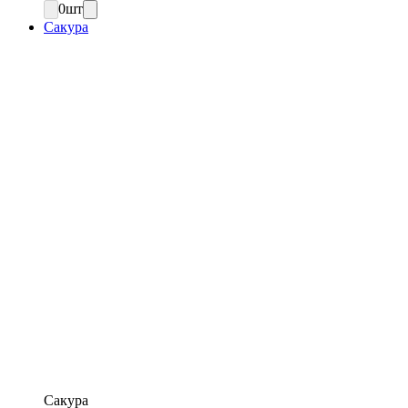
0
шт
Сакура
Сакура