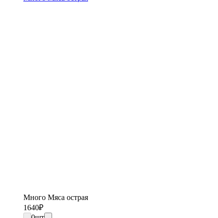
Много Мяса острая
1640
₽
0
шт