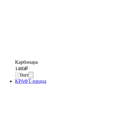
Карбонара
1480
₽
0
шт
КРАФТ-пицца