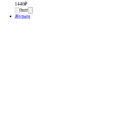
1440
₽
0
шт
Жульен