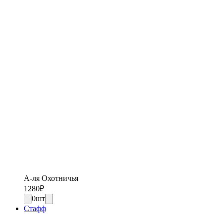
А-ля Охотничья
1280
₽
0
шт
Стафф