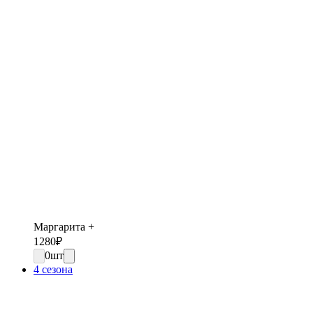
Маргарита +
1280
₽
0
шт
4 сезона