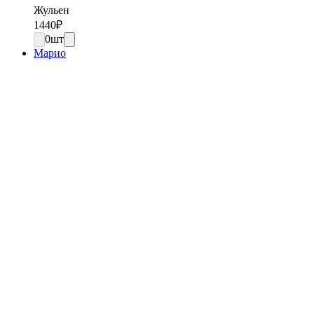
Жульен
1440
₽
0
шт
Марио