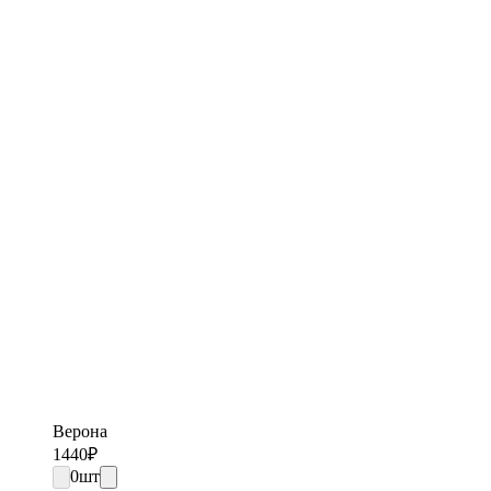
Верона
1440
₽
0
шт