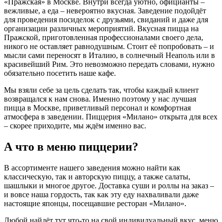
«Пражская» в Москве. Внутри всегда уютно, официанты –
вежливые, а еда – невероятно вкусная. Заведение подойдёт
для проведения посиделок с друзьями, свиданий и даже для
организации различных мероприятий. Вкусная пицца на
Пражской, приготовленная профессионалами своего дела,
никого не оставляет равнодушным. Стоит её попробовать – и
мысли сами переносят в Италию, в солнечный Неаполь или в
красивейший Рим. Это невозможно передать словами, нужно
обязательно посетить наше кафе.
Мы взяли себе за цель сделать так, чтобы каждый клиент
возвращался к нам снова. Именно поэтому у нас лучшая
пицца в Москве, приветливый персонал и комфортная
атмосфера в заведении. Пиццерия «Милано» открыта для всех
– скорее приходите, мы ждём именно вас.
А что в меню пиццерии?
В ассортименте нашего заведения можно найти как
классическую, так и авторскую пиццу, а также салаты,
шашлыки и многое другое. Доставка суши и роллы на заказ –
и вовсе наша гордость, так как эту еду нахваливали даже
настоящие японцы, посещавшие ресторан «Милано».
Любой найдёт тут что-то на свой индивидуальный вкус, меню