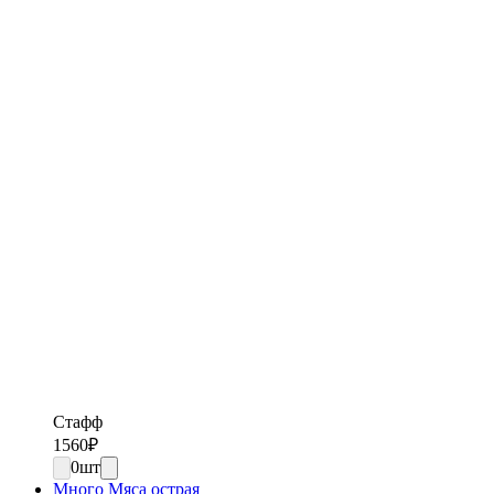
Стафф
1560
₽
0
шт
Много Мяса острая