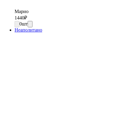
Марио
1440
₽
0
шт
Неаполитано