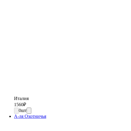
Италия
1560
₽
0
шт
А-ля Охотничья