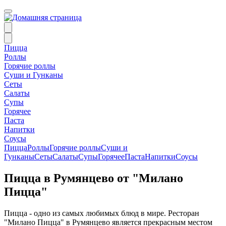
Пицца
Роллы
Горячие роллы
Суши и Гунканы
Сеты
Салаты
Супы
Горячее
Паста
Напитки
Соусы
Пицца
Роллы
Горячие роллы
Суши и
Гунканы
Сеты
Салаты
Супы
Горячее
Паста
Напитки
Соусы
Пицца в Румянцево от "Милано
Пицца"
Пицца - одно из самых любимых блюд в мире. Ресторан
"Милано Пицца" в Румянцево является прекрасным местом