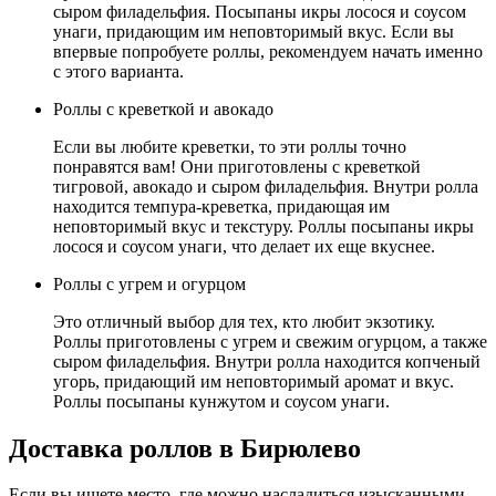
сыром филадельфия. Посыпаны икры лосося и соусом
унаги, придающим им неповторимый вкус. Если вы
впервые попробуете роллы, рекомендуем начать именно
с этого варианта.
Роллы с креветкой и авокадо
Если вы любите креветки, то эти роллы точно
понравятся вам! Они приготовлены с креветкой
тигровой, авокадо и сыром филадельфия. Внутри ролла
находится темпура-креветка, придающая им
неповторимый вкус и текстуру. Роллы посыпаны икры
лосося и соусом унаги, что делает их еще вкуснее.
Роллы с угрем и огурцом
Это отличный выбор для тех, кто любит экзотику.
Роллы приготовлены с угрем и свежим огурцом, а также
сыром филадельфия. Внутри ролла находится копченый
угорь, придающий им неповторимый аромат и вкус.
Роллы посыпаны кунжутом и соусом унаги.
Доставка роллов в Бирюлево
Если вы ищете место, где можно насладиться изысканными