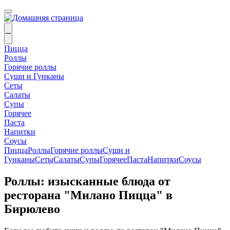
Пицца
Роллы
Горячие роллы
Суши и Гунканы
Сеты
Салаты
Супы
Горячее
Паста
Напитки
Соусы
Пицца
Роллы
Горячие роллы
Суши и
Гунканы
Сеты
Салаты
Супы
Горячее
Паста
Напитки
Соусы
Роллы: изысканные блюда от
ресторана "Милано Пицца" в
Бирюлево